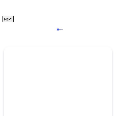
Zum Angebot
pro Person
Next