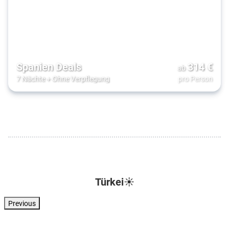
Spanien Deals
314
€
ab
7 Nächte
+
Ohne Verpflegung
pro Person
Türkei☀️
Previous
Türkei . Türkische Riviera . Kizilagac
Türkei . Türkische Riviera . Side
Türkei . Türkische Riviera . Side
Türkei . Türkisc