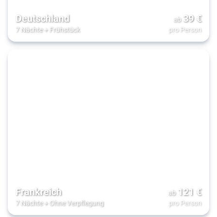
Deutschland
39
€
ab
7 Nächte
+
Frühstück
pro Person
Frankreich
121
€
ab
7 Nächte
+
Ohne Verpflegung
pro Person