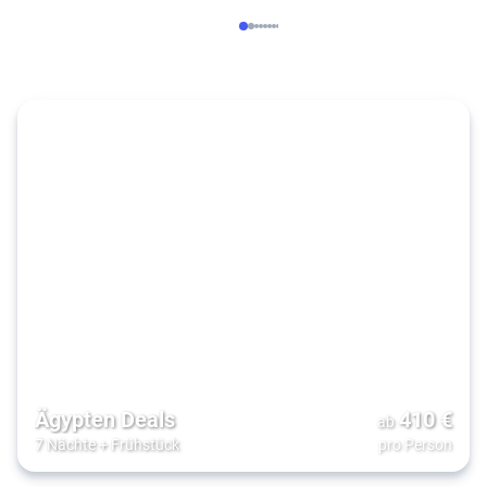
Ägypten Deals
410
€
ab
7 Nächte
+
Frühstück
pro Person