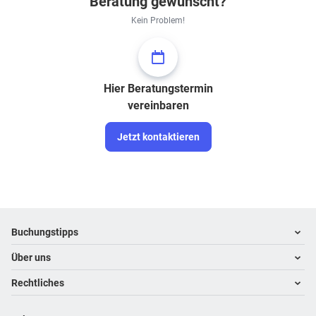
Beratung gewünscht?
Kein Problem!
Hier Beratungstermin
vereinbaren
Jetzt kontaktieren
Footer
Footer navigation
Buchungstipps
Über uns
Warum im Reisebüro buchen
Hoteltipps
Rechtliches
Kontakt
Reisewelten
Über uns
Impressum