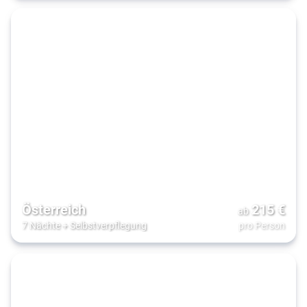
Österreich
215
€
ab
7 Nächte
+
Selbstverpflegung
pro Person