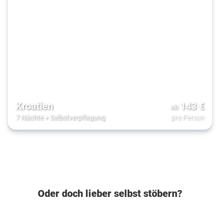
Kroatien
143
€
ab
7 Nächte
+
Selbstverpflegung
pro Person
Oder doch lieber selbst stöbern?