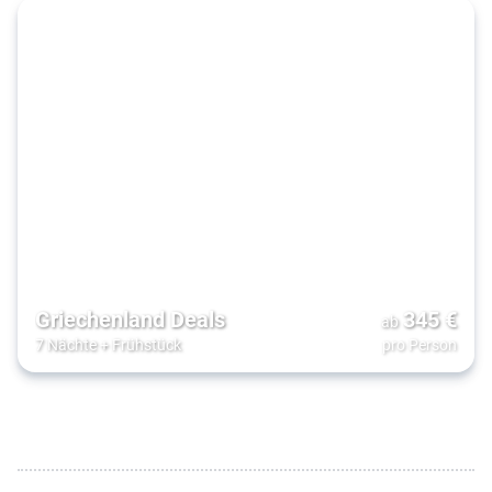
Griechenland Deals
345
€
ab
7 Nächte
+
Frühstück
pro Person