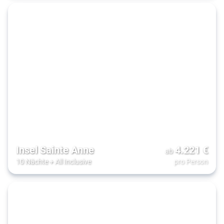
Insel Sainte Anne
4.221
€
ab
10 Nächte
+
All Inclusive
pro Person