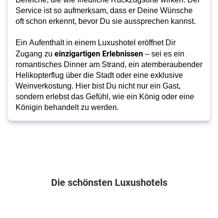
Service ist so aufmerksam, dass er Deine Wünsche
oft schon erkennt, bevor Du sie aussprechen kannst.
Ein Aufenthalt in einem Luxushotel eröffnet Dir 
einzigartigen Erlebnissen
Zugang zu 
 – sei es ein 
romantisches Dinner am Strand, ein atemberaubender 
Helikopterflug über die Stadt oder eine exklusive 
Weinverkostung. Hier bist Du nicht nur ein Gast, 
sondern erlebst das Gefühl, wie ein König oder eine 
Königin behandelt zu werden.
Die schönsten Luxushotels
Mexiko . Riviera Maya & Insel Cozumel . Playa del Carmen
Malediven . Gaafu Alifu Atoll . Maamutaa Island
Spanien . Fuerteventura . Corral
Griechenland . C