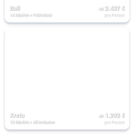
Bali
2.437
€
ab
14 Nächte
+
Frühstück
pro Person
Kreta
1.292
€
ab
10 Nächte
+
All Inclusive
pro Person