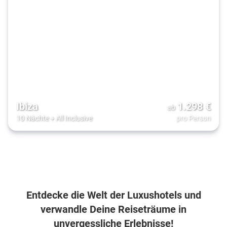
Ibiza
1.298
€
ab
10 Nächte
+
All Inclusive
pro Person
Entdecke die Welt der Luxushotels und
verwandle Deine Reiseträume in
unvergessliche Erlebnisse!