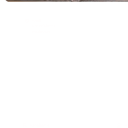
Ahoi!
Kreuzfahrten
entdecken
Nachhaltig
Ur