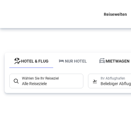
Reisewelten
Reisewelten
Individueller
HOTEL & FLUG
NUR HOTEL
MIETWAGEN
Urlaub ganz nah!
Wählen Sie Ihr Reiseziel
Ihr Abflughafen
Alle Reiseziele
Beliebiger Abflu