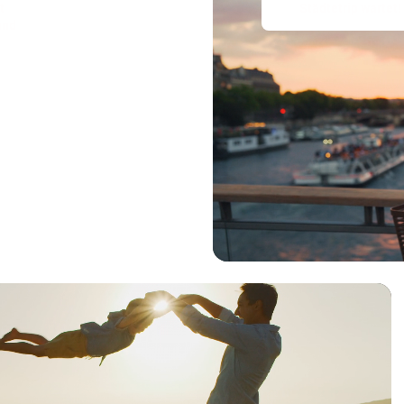
t
Städtetrip wartet!
und