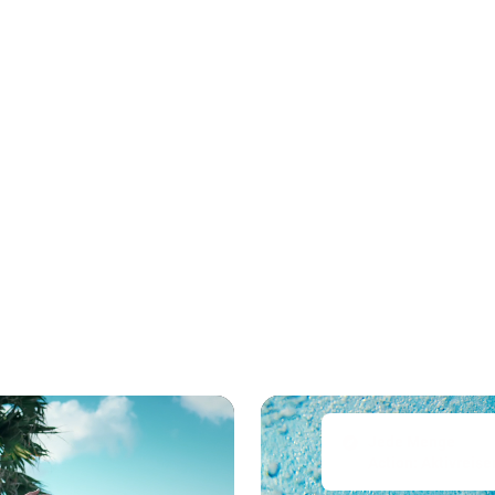
Jede Menge
Action: Aktivreise