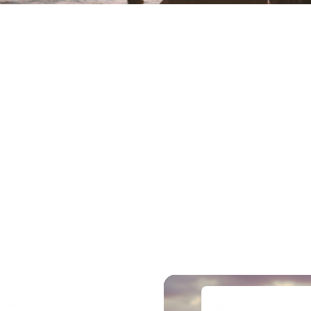
Wie wär's mit ein
Flusskreuzfahrt?
laub
Der nächste