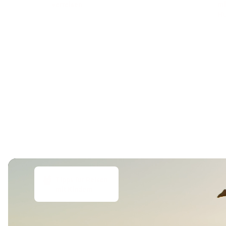
verreisen
mi
H
Tipps für Reisen
mit Kindern