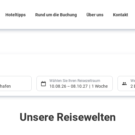
Hoteltipps
Rund um die Buchung
Über uns
Kontakt
Wählen Sie Ihren Reisezeitraum
We
ghafen
10.08.26
–
08.10.27
1 Woche
2 
Unsere Reisewelten