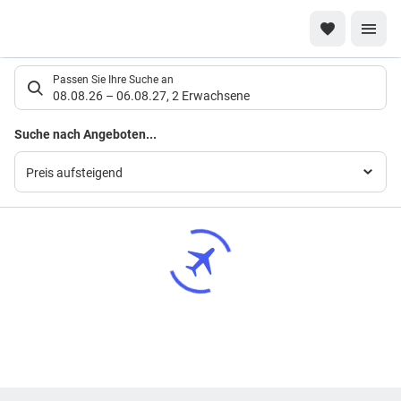
Suchlistenseite
Passen Sie Ihre Suche an
08.08.26
–
06.08.27
,
2 Erwachsene
Suchergebnisse
Suche nach Angeboten...
Preis aufsteigend
Footer