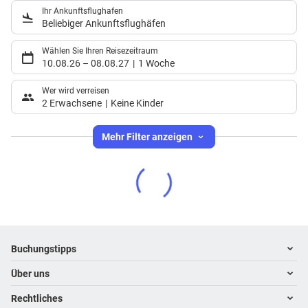
Ihr Ankunftsflughafen
Beliebiger Ankunftsflughäfen
Wählen Sie Ihren Reisezeitraum
10.08.26
–
08.08.27
1 Woche
Wer wird verreisen
2 Erwachsene
Keine Kinder
Mehr Filter anzeigen
Footer
Footer navigation
Buchungstipps
Über uns
Warum im Reisebüro buchen
Hoteltipps
Rechtliches
Kontakt